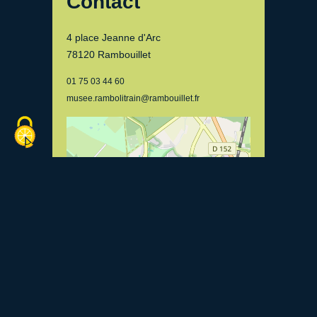
Contact
4 place Jeanne d'Arc
78120 Rambouillet
01 75 03 44 60
musee.rambolitrain@rambouillet.fr
Leaflet
| ©
OpenStreetMap
contributors, Tiles
courtesy of
Breton OpenStreetMap Team