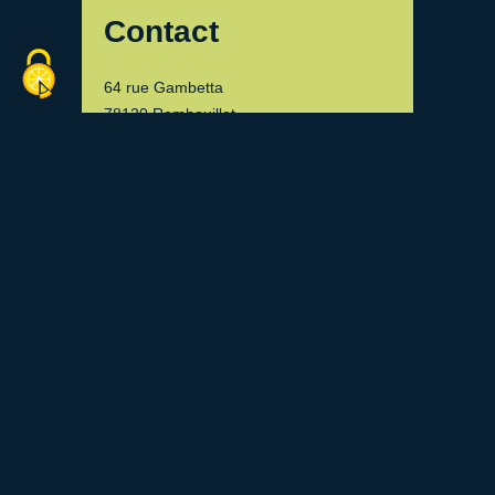
Contact
64 rue Gambetta
78120 Rambouillet
Leaflet
| ©
OpenStreetMap
contributors, Tiles
courtesy of
Breton OpenStreetMap Team
Voir le site internet