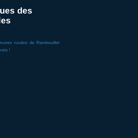
ques des
les
munes rurales de Rambouillet
rets !