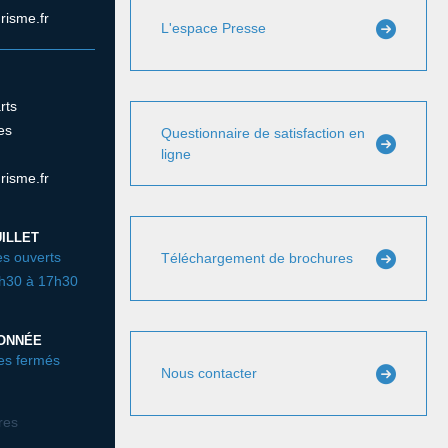
risme.fr
L'espace Presse
rts
es
Questionnaire de satisfaction en
ligne
risme.fr
ILLET
s ouverts
Téléchargement de brochures
3h30 à 17h30
DONNÉE
es fermés
Nous contacter
ires