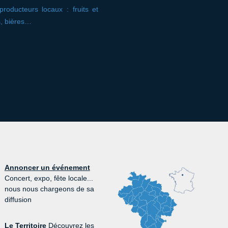
roducteurs locaux : fruits et
s, bières…
Annoncer un événement
Concert, expo, fête locale...
nous nous chargeons de sa
diffusion
Le Territoire
Découvrez les