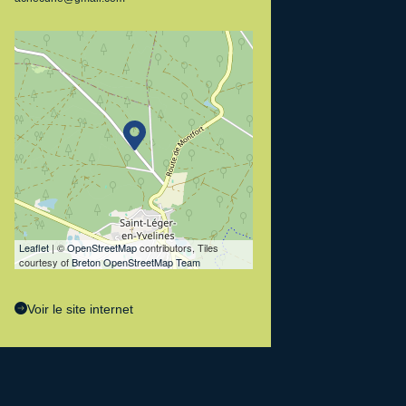
Leaflet
| ©
OpenStreetMap
contributors, Tiles
courtesy of
Breton OpenStreetMap Team
Voir le site internet