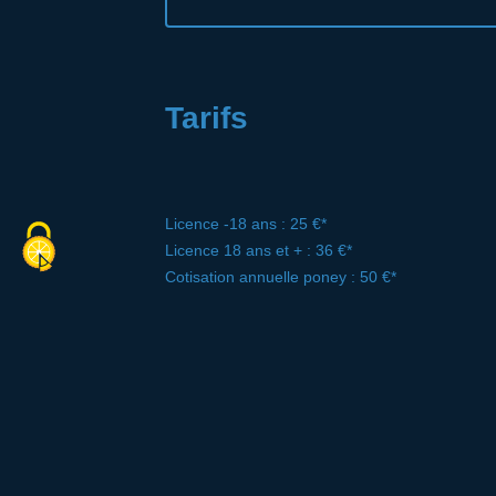
Tarifs
Licence -18 ans : 25 €*
Licence 18 ans et + : 36 €*
Cotisation annuelle poney : 50 €*
Cotisation annuelle cheval : 100 €*
Baptême poney : 10 €*
Animation : 15 €*
Stage 1/2 journée : 25 €*
Stage journée : 45 €*.
Retourner à la liste