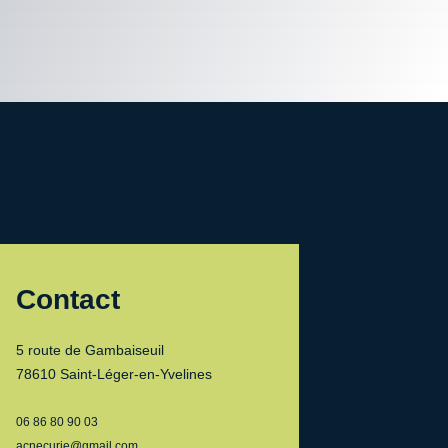
Contact
5 route de Gambaiseuil
78610 Saint-Léger-en-Yvelines
06 86 80 90 03
acnecurie@gmail.com