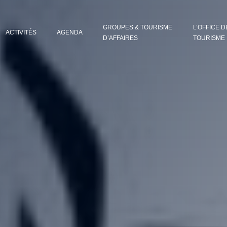
GROUPES & TOURISME
L’OFFICE D
ACTIVITÉS
AGENDA
D’AFFAIRES
TOURISME