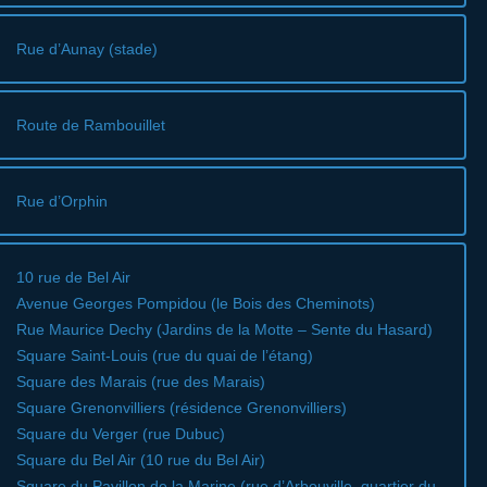
Rue d’Aunay (stade)
Route de Rambouillet
Rue d’Orphin
10 rue de Bel Air
Avenue Georges Pompidou (le Bois des Cheminots)
Rue Maurice Dechy (Jardins de la Motte – Sente du Hasard)
Square Saint-Louis (rue du quai de l’étang)
Square des Marais (rue des Marais)
Square Grenonvilliers (résidence Grenonvilliers)
Square du Verger (rue Dubuc)
Square du Bel Air (10 rue du Bel Air)
Square du Pavillon de la Marine (rue d’Arbouville, quartier du