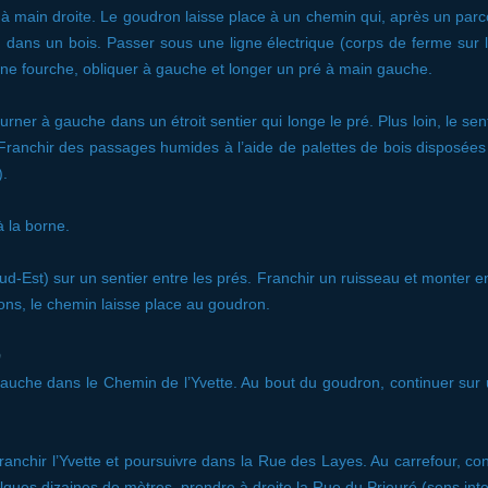
 à main droite. Le goudron laisse place à un chemin qui, après un par
ans un bois. Passer sous une ligne électrique (corps de ferme sur l
une fourche, obliquer à gauche et longer un pré à main gauche.
urner à gauche dans un étroit sentier qui longe le pré. Plus loin, le sen
 Franchir des passages humides à l’aide de palettes de bois disposées 
).
 la borne.
ud-Est) sur un sentier entre les prés. Franchir un ruisseau et monter en
ons, le chemin laisse place au goudron.
)
auche dans le Chemin de l’Yvette. Au bout du goudron, continuer sur
ranchir l’Yvette et poursuivre dans la Rue des Layes. Au carrefour, con
ues dizaines de mètres, prendre à droite la Rue du Prieuré (sens inter