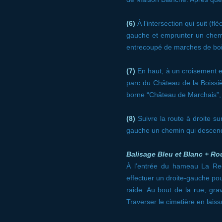
(6)
À l’intersection qui suit (f
gauche et emprunter un chemin
entrecoupé de marches de boi
(7)
En haut, à un croisement en
parc du Château de la Boissiè
borne “Château de Marchais”, l
(8)
Suivre la route à droite su
gauche un chemin qui descend 
Balisage Bleu et Blanc + Ro
À l’entrée du hameau La Rec
effectuer un droite-gauche po
raide. Au bout de la rue, grav
Traverser le cimetière en laissa