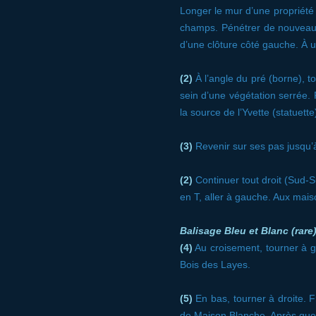
Longer le mur d’une propriété
champs. Pénétrer de nouveau d
d’une clôture côté gauche. À 
(2)
À l’angle du pré (borne), to
sein d’une végétation serrée.
la source de l’Yvette (statuette
(3)
Revenir sur ses pas jusqu’à
(2)
Continuer tout droit (Sud-S
en T, aller à gauche. Aux mais
Balisage Bleu et Blanc (rare
(4)
Au croisement, tourner à g
Bois des Layes.
(5)
En bas, tourner à droite. F
de Maison Blanche. Après quelq