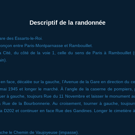
Descriptif de la randonnée
re des Essarts-le-Roi.
 tronçon entre Paris-Montparnasse et Rambouillet.
 Cité, du côté de la voie 1, celle du sens de Paris à Rambouillet (s
in).
e en face, décalée sur la gauche, l’Avenue de la Gare en direction du ce
8 mai 1945 et longer le marché. À l’angle de la caserne de pompiers,
quer à gauche, toujours Rue du 11 Novembre et laisser le monument au
la Rue de la Bourbonnerie. Au croisement, tourner à gauche, toujou
 la D202 et continuer en face Rue des Gandines. Longer le cimetière à
auche le Chemin de Vaujoyeuse (impasse).