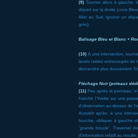
(9)
Tourner alors à gauche, l
départ sur la droite (croix Ble
Aller au Sud, ignorer un dépa
grès).
Balisage Bleu et Blanc + Ro
(10)
À une intersection, tourner
lacets raides entrecoupés de 
descendre plus doucement. En
Fléchage Noir (poteaux déd
(11)
Peu après le panneau, s’e
franchir l’Yvette sur une pas
d’observation au-dessus de l’
Aussitôt après, à une inters
fourche, obliquer à gauche e
“grande boucle”. Traverser d
d’information relatif au moulin