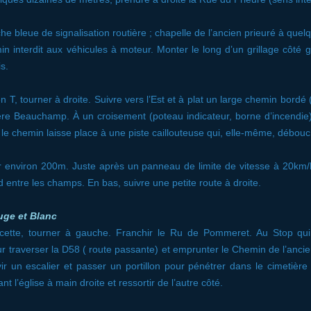
lèche bleue de signalisation routière ; chapelle de l’ancien prieuré à que
 interdit aux véhicules à moteur. Monter le long d’un grillage côté 
s.
 T, tourner à droite. Suivre vers l’Est et à plat un large chemin bordé 
re Beauchamp. À un croisement (poteau indicateur, borne d’incendie), 
e chemin laisse place à une piste caillouteuse qui, elle-même, débouch
r environ 200m. Juste après un panneau de limite de vitesse à 20km/h,
entre les champs. En bas, suivre une petite route à droite.
uge et Blanc
ette, tourner à gauche. Franchir le Ru de Pommeret. Au Stop qu
ur traverser la D58 ( route passante) et emprunter le Chemin de l’anci
ir un escalier et passer un portillon pour pénétrer dans le cimetière
nt l’église à main droite et ressortir de l’autre côté.