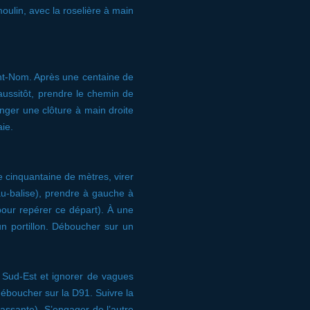
oulin, avec la roselière à main
aint-Nom. Après une centaine de
 aussitôt, prendre le chemin de
ger une clôture à main droite
ie.
 cinquantaine de mètres, virer
au-balise), prendre à gauche à
 pour repérer ce départ). À une
n portillon. Déboucher sur un
u Sud-Est et ignorer de vagues
déboucher sur la D91. Suivre la
passante). S’engager de l’autre