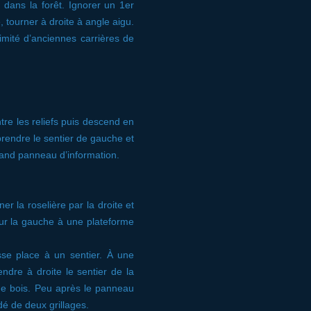
dans la forêt. Ignorer un 1er
, tourner à droite à angle aigu.
imité d’anciennes carrières de
ntre les reliefs puis descend en
rendre le sentier de gauche et
and panneau d’information.
 la roselière par la droite et
sur la gauche à une plateforme
sse place à un sentier. À une
dre à droite le sentier de la
de bois. Peu après le panneau
dé de deux grillages.