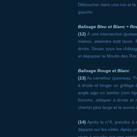
Déboucher dans une rue et la s
gauche.
Balisage Bleu et Blanc + Ro
(12)
À une intersection (poteau
mètres, atteindre ledit lavoir
droite. Sinuer sous les chât
et dépasser le Moulin des Roch
Balisage Rouge et Blanc
(13)
Au carrefour (panneau “Fo
à droite et longer un grillag
angle aigu un sentier (non fig
fourche, obliquer à droite e
chemin plus large et le suivre 
(14)
Après le n°4, prendre à d
départs sur les côtés. Après u
route à gauche sur une centain