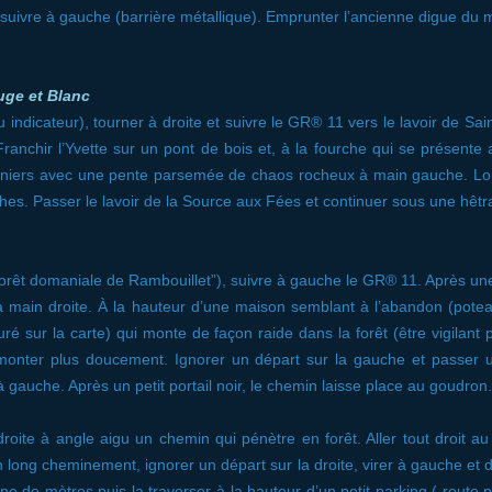
uivre à gauche (barrière métallique). Emprunter l’ancienne digue du m
uge et Blanc
 indicateur), tourner à droite et suivre le GR® 11 vers le lavoir de S
. Franchir l’Yvette sur un pont de bois et, à la fourche qui se présente
aigniers avec une pente parsemée de chaos rocheux à main gauche. Lon
es. Passer le lavoir de la Source aux Fées et continuer sous une hêtra
rêt domaniale de Rambouillet”), suivre à gauche le GR® 11. Après une
e à main droite. À la hauteur d’une maison semblant à l’abandon (pote
uré sur la carte) qui monte de façon raide dans la forêt (être vigilant
t monter plus doucement. Ignorer un départ sur la gauche et passer u
à gauche. Après un petit portail noir, le chemin laisse place au goudron.
roite à angle aigu un chemin qui pénètre en forêt. Aller tout droit a
n long cheminement, ignorer un départ sur la droite, virer à gauche et 
e de mètres puis la traverser à la hauteur d’un petit parking ( route 