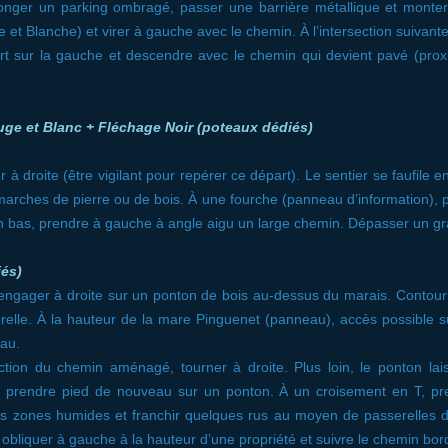
onger un parking ombragé, passer une barrière métallique et monter 
ue et Blanche) et virer à gauche avec le chemin. À l’intersection suivante
rt sur la gauche et descendre avec le chemin qui devient pavé (prox
uge et Blanc + Fléchage Noir (poteaux dédiés)
 à droite (être vigilant pour repérer ce départ). Le sentier se faufile e
marches de pierre ou de bois. À une fourche (panneau d’information), p
 bas, prendre à gauche à angle aigu un large chemin. Dépasser un gr
iés)
ngager à droite sur un ponton de bois au-dessus du marais. Contourner
serelle. À la hauteur de la mare Pinguenet (panneau), accès possible 
eau.
ection du chemin aménagé, tourner à droite. Plus loin, le ponton lai
t prendre pied de nouveau sur un ponton. À un croisement en T, pren
es zones humides et franchir quelques rus au moyen de passerelles 
, obliquer à gauche à la hauteur d’une propriété et suivre le chemin bor