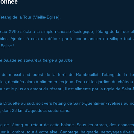
ndonnée
étang de la Tour (Vieille-Eglise).
au XVIIè siècle à la simple richesse écologique, l’étang de la Tour of
bles. Ajoutez à cela un détour par le coeur ancien du village tout 
Eglise !
 balade en suivant la berge a gauche.
 massif sud ouest de la forêt de Rambouillet, l’étang de la Tou
es, destinés alors à alimenter les jeux d’eau et les jardins du château
aut et le plus en amont du réseau, il est alimenté par la rigole de Saint-
a Drouette au sud, soit vers l’étang de Saint-Quentin-en-Yvelines au nord
, dont 23 km d’aqueducs souterrains.
ng de l’étang au retour de cette balade. Sous les arbres, des espace
er à l’ombre, tout à votre aise. Canotage, baignade, nettoyages divers 