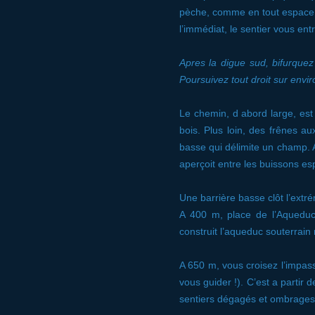
pèche, comme en tout espace a
l’immédiat, le sentier vous entr
Apres la digue sud, bifurque
Poursuivez tout droit sur envi
Le chemin, d abord large, est
bois. Plus loin, des frênes a
basse qui délimite un champ. A
aperçoit entre les buissons es
Une barrière basse clôt l’extré
A 400 m, place de l’Aqueduc
construit l’aqueduc souterrain 
A 650 m, vous croisez l’impass
vous guider !). C’est a partir 
sentiers dégagés et ombrages 