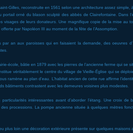
Saint-Gilles, reconstruite en 1561 selon une architecture assez simple, à
u portail orné du blason sculpté des abbés de Clairefontaine. Dans l’é
 les visages de leurs donateurs. Une magnifique copie de la mise au t
é offerte par Napoléon III au moment de la fête de l’Assomption.
s par an aux paroisses qui en faisaient la demande, des oeuvres d’ar
tes.
irie-école, bâtie en 1879 avec les pierres de l’ancienne ferme qui se sit
titue véritablement le centre du village de Vieille-Église qui se déploie
nous ramène au plan d’eau. L’habitat ancien de cette rue affirme l’iden
nds bâtiments contrastent avec les demeures voisines plus modestes.
particularités intéressantes avant d’aborder l’étang. Une croix de bo
rs des processions. La pompe ancienne située à quelques mètres fonc
u plus loin une décoration extérieure présente sur quelques maisons