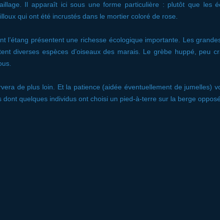
aillage. Il apparaît ici sous une forme particulière : plutôt que les 
illoux qui ont été incrustés dans le mortier coloré de rose.
nt l’étang présentent une richesse écologique importante. Les grand
britent diverses espèces d’oiseaux des marais. Le grèbe huppé, peu cr
ous.
era de plus loin. Et la patience (aidée éventuellement de jumelles) v
dont quelques individus ont choisi un pied-à-terre sur la berge oppos