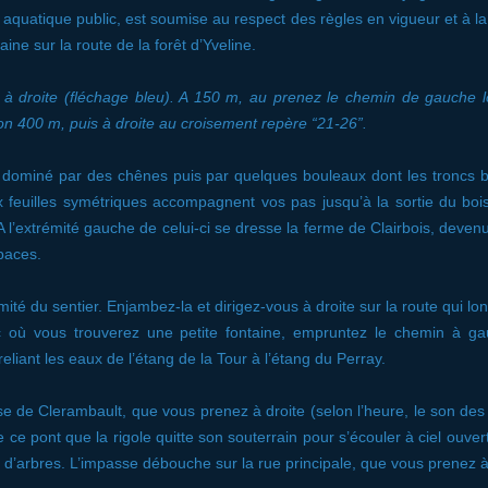
quatique public, est soumise au respect des règles en vigueur et à l
aine sur la route de la forêt d’Yveline.
z à droite (fléchage bleu). A 150 m, au prenez le chemin de gauche
ron 400 m, puis à droite au croisement repère “21-26”.
 dominé par des chênes puis par quelques bouleaux dont les troncs bl
ux feuilles symétriques accompagnent vos pas jusqu’à la sortie du boi
 l’extrémité gauche de celui-ci se dresse la ferme de Clairbois, deven
paces.
mité du sentier. Enjambez-la et dirigez-vous à droite sur la route qui lon
 où vous trouverez une petite fontaine, empruntez le chemin à gau
reliant les eaux de l’étang de la Tour à l’étang du Perray.
e de Clerambault, que vous prenez à droite (selon l’heure, le son des
de ce pont que la rigole quitte son souterrain pour s’écouler à ciel ouv
d’arbres. L’impasse débouche sur la rue principale, que vous prenez à 