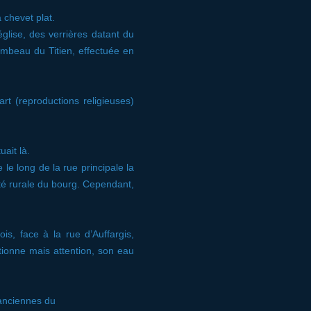
 chevet plat.
glise, des verrières datant du
ombeau du Titien, effectuée en
t (reproductions religieuses)
uait là.
 le long de la rue principale la
tité rurale du bourg. Cependant,
is, face à la rue d’Auffargis,
tionne mais attention, son eau
 anciennes du