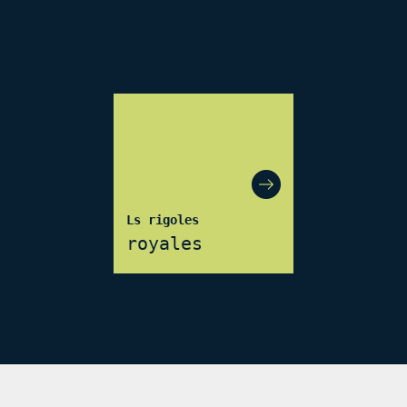
Ls rigoles
royales