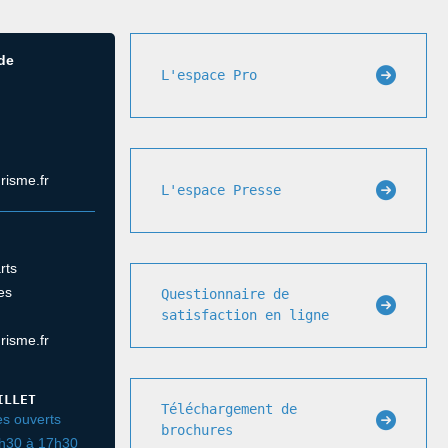
 de
L'espace Pro
risme.fr
L'espace Presse
rts
es
Questionnaire de
satisfaction en ligne
risme.fr
ILLET
Téléchargement de
s ouverts
brochures
3h30 à 17h30