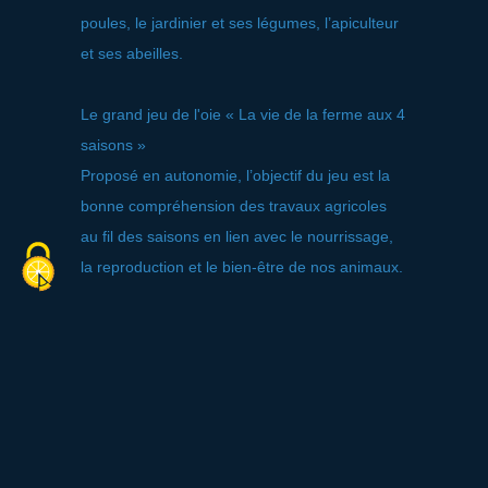
poules, le jardinier et ses légumes, l’apiculteur
et ses abeilles.
Le grand jeu de l'oie « La vie de la ferme aux 4
saisons »
Proposé en autonomie, l’objectif du jeu est la
bonne compréhension des travaux agricoles
au fil des saisons en lien avec le nourrissage,
la reproduction et le bien-être de nos animaux.
Une exposition sur nos amis les amphibiens
Les œuvres primées du concours organisé par
l’association Yvelines Environnement seront
exposées tout l'été à la Bergerie !
Pour en savoir + > Expo « Nos amis les arbres
autour de nous »