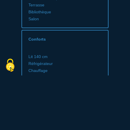
Terrasse
Bibliothèque
Salon
Conforts
Lit 140 cm
Réfrigérateur
Chauffage
Balcon
Lave vaisselle
Micro-ondes
Sèche cheveux
Douche
Douche à l'italienne
Cuisine américaine
Canapé convertible