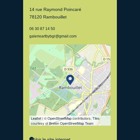
14 rue Raymond Poincaré
78120 Rambouillet
06 30 87 14 50
galerieartbybgr@gmail.com
Leaflet
| ©
OpenStreetMap
contributors, Tiles
courtesy of
Breton OpenStreetMap Team
Voir le site internet