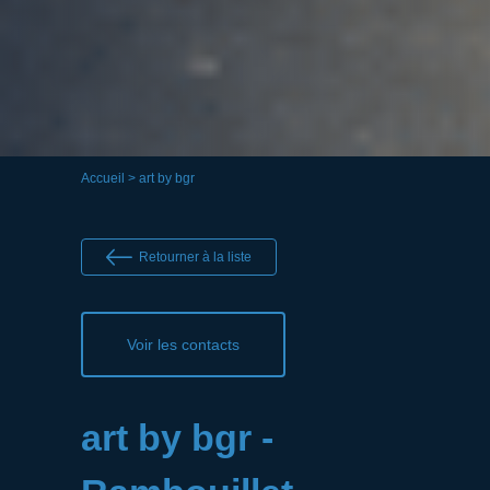
Accueil
> art by bgr
Retourner à la liste
Voir les contacts
art by bgr -