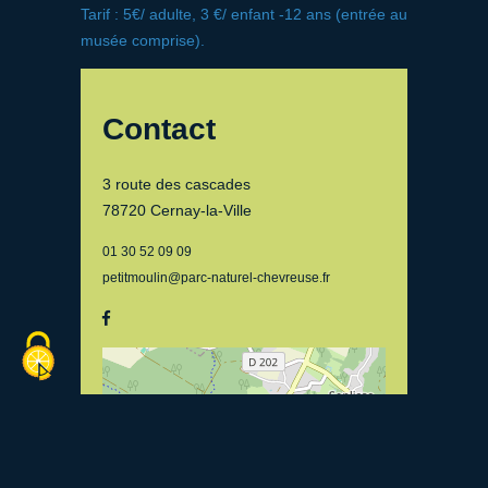
Tarif : 5€/ adulte, 3 €/ enfant -12 ans (entrée au
musée comprise).
Contact
3 route des cascades
78720 Cernay-la-Ville
01 30 52 09 09
petitmoulin@parc-naturel-chevreuse.fr