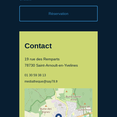
Réservation
Contact
19 rue des Remparts
78730 Saint-Arnoult-en-Yvelines
01 30 59 38 13
mediatheque@say78.fr