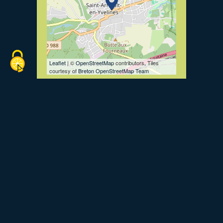
Leaflet
| ©
OpenStreetMap
contributors, Tiles
courtesy of
Breton OpenStreetMap Team
Voir le site internet
Retourner à la liste