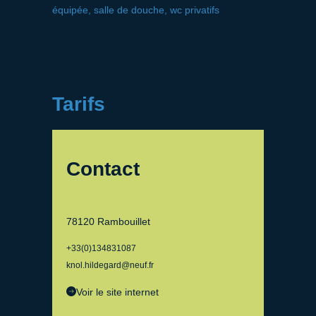
équipée, salle de douche, wc privatifs
Tarifs
Contact
78120 Rambouillet
+33(0)134831087
knol.hildegard@neuf.fr
Voir le site internet