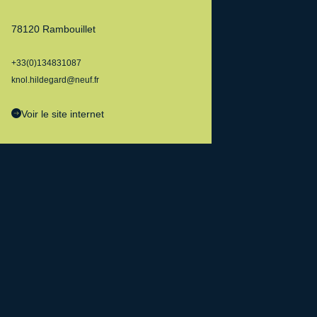
78120 Rambouillet
+33(0)134831087
knol.hildegard@neuf.fr
Voir le site internet