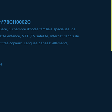
 n°78CH0002C
 Gare, 1 chambre d'hôtes familiale spacieuse, de
etite enfance, VTT ,TV satellite, Internet, tennis de
et très copieux. Langues parlées: allemand,
m)