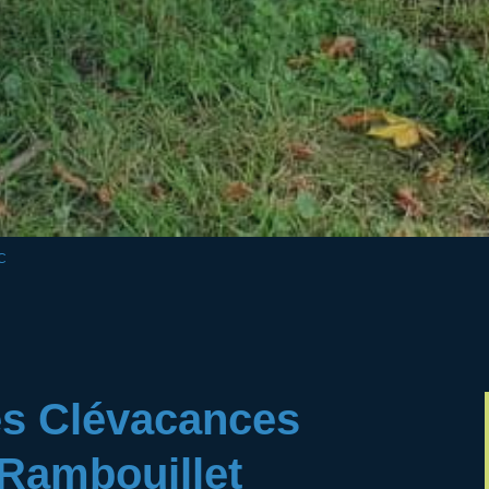
C
s Clévacances
Rambouillet