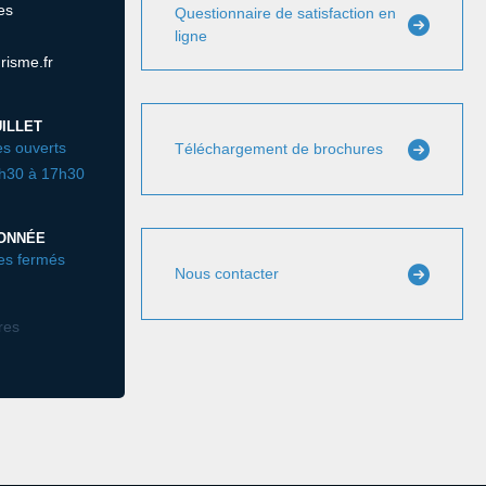
es
Questionnaire de satisfaction en
ligne
risme.fr
ILLET
s ouverts
Téléchargement de brochures
3h30 à 17h30
DONNÉE
es fermés
Nous contacter
ires