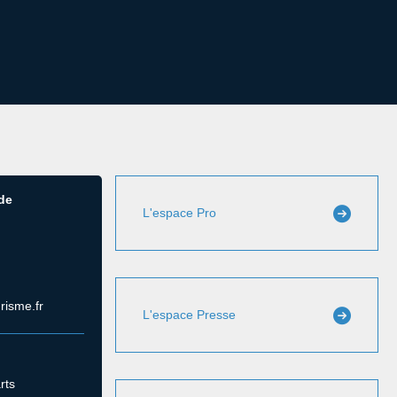
 de
L'espace Pro
risme.fr
L'espace Presse
rts