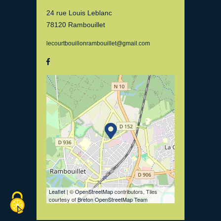
24 rue Louis Leblanc
78120 Rambouillet
lecourtbouillonrambouillet@gmail.com
Leaflet
| ©
OpenStreetMap
contributors, Tiles
courtesy of
Breton OpenStreetMap Team