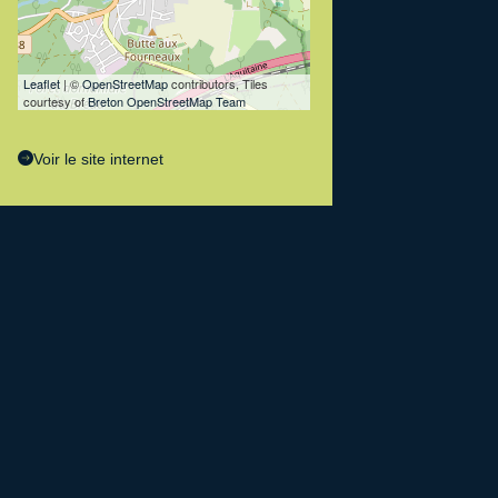
Leaflet
| ©
OpenStreetMap
contributors, Tiles
courtesy of
Breton OpenStreetMap Team
Voir le site internet