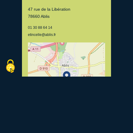
47 rue de la Libération
78660 Ablis
01 30 88 64 14
etincelle@ablis.fr
Leaflet
| ©
OpenStreetMap
contributors, Tiles
courtesy of
Breton OpenStreetMap Team
Voir le site internet