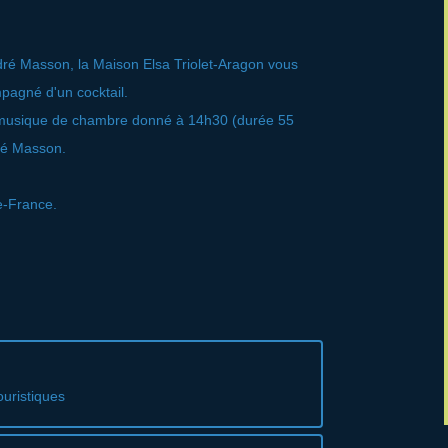
ndré Masson, la Maison Elsa Triolet-Aragon vous
mpagné d'un cocktail.
e musique de chambre donné à 14h30 (durée 55
ré Masson.
de-France.
ouristiques