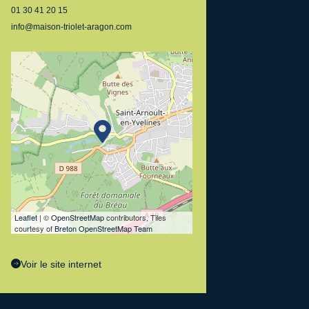
01 30 41 20 15
info@maison-triolet-aragon.com
Leaflet
| ©
OpenStreetMap
contributors, Tiles
courtesy of
Breton OpenStreetMap Team
Voir le site internet