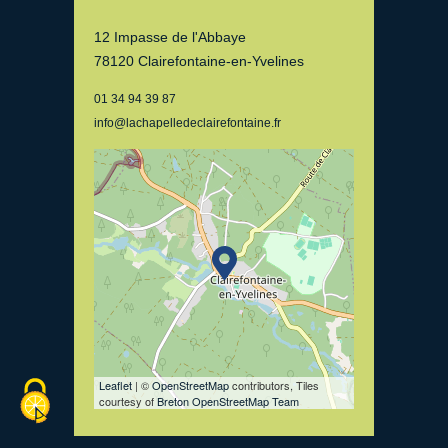
12 Impasse de l'Abbaye
78120 Clairefontaine-en-Yvelines
01 34 94 39 87
info@lachapelledeclairefontaine.fr
Leaflet
| ©
OpenStreetMap
contributors, Tiles
courtesy of
Breton OpenStreetMap Team