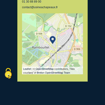
01 30 88 89 00
contact@usineachapeaux.fr
Leaflet
| ©
OpenStreetMap
contributors, Tiles
courtesy of
Breton OpenStreetMap Team
Voir le site internet