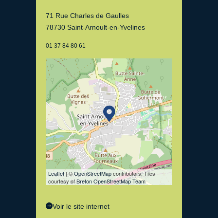
71 Rue Charles de Gaulles
78730 Saint-Arnoult-en-Yvelines
01 37 84 80 61
Leaflet
| ©
OpenStreetMap
contributors, Tiles
courtesy of
Breton OpenStreetMap Team
Voir le site internet