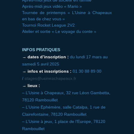
Après-midi jeux de société en famille
Après-midi jeux vidéo « Mario »
Tournée de printemps « L’Usine à Chapeaux
en bas de chez vous »
Tournoi Rocket League 2V2
Atelier et sortie « Le voyage du conte »
INFOS PRATIQUES
→
dates d’inscription :
du lundi 17 mars au
samedi 5 avril 2025
→
infos et inscriptions :
01 30 88 89 00
/
stages@usineachapeaux.fr
→
lieux :
– L’Usine à Chapeaux, 32 rue Léon Gambetta,
78120 Rambouillet
– L’Usine Ephémère, salle Catalpa, 1 rue de
Clairefontaine, 78120 Rambouillet
– L’Usine à jeux, 1 place de l’Europe, 78120
Rambouillet