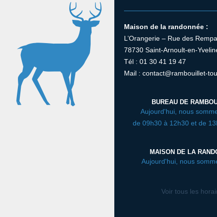
Maison de la randonnée :
L’Orangerie – Rue des Rempa
78730 Saint-Arnoult-en-Yvelin
Tél : 01 30 41 19 47
Mail : contact@rambouillet-tou
BUREAU DE RAMBOU
Aujourd'hui, nous somme
de 09h30 à 12h30 et de 1
MAISON DE LA RAN
Aujourd'hui, nous somm
Voir tous les hora