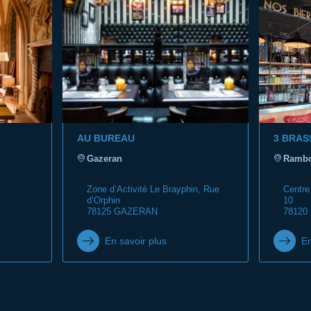
AU BUREAU
3 BRAS
Gazeran
Rambo
Zone d’Activité Le Brayphin, Rue
Centre
d’Orphin
10
78125 GAZERAN
78120
En savoir plus
En