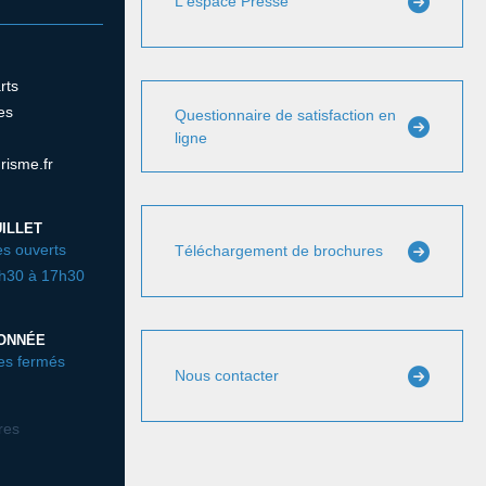
L'espace Presse
rts
es
Questionnaire de satisfaction en
ligne
risme.fr
ILLET
s ouverts
Téléchargement de brochures
3h30 à 17h30
DONNÉE
es fermés
Nous contacter
ires