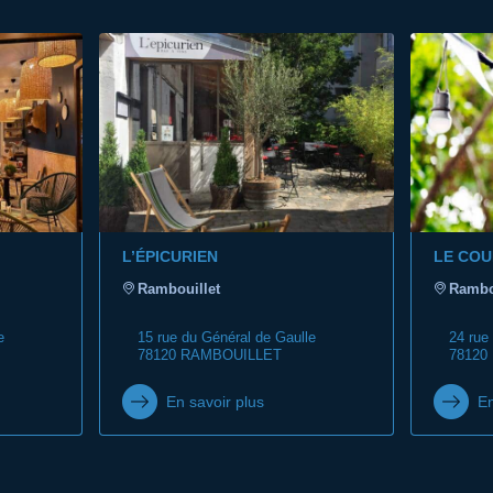
L’ÉPICURIEN
LE COU
Rambouillet
Rambo
e
15 rue du Général de Gaulle
24 rue
78120 RAMBOUILLET
78120
En savoir plus
En