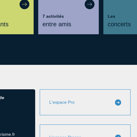
7 activités
Les
ants
entre amis
concerts
 de
L'espace Pro
risme.fr