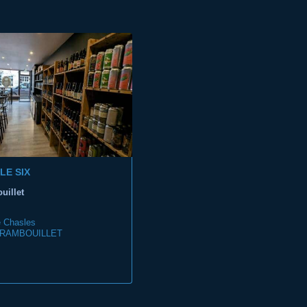
LE SIX
uillet
 Chasles
 RAMBOUILLET