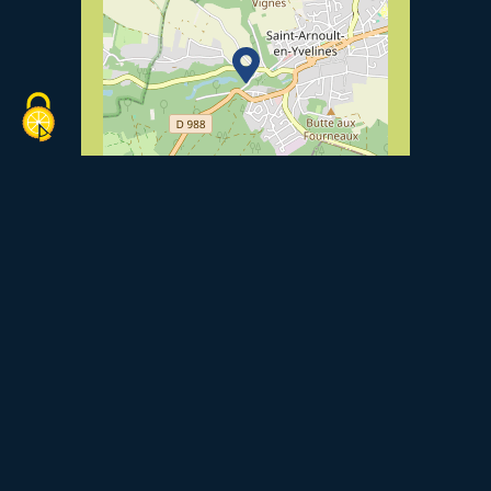
Leaflet
| ©
OpenStreetMap
contributors, Tiles
courtesy of
Breton OpenStreetMap Team
Voir le site internet
Retourner à la liste