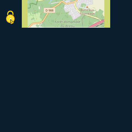
Leaflet
| ©
OpenStreetMap
contributors, Tiles
courtesy of
Breton OpenStreetMap Team
Voir le site internet
Retourner à la liste