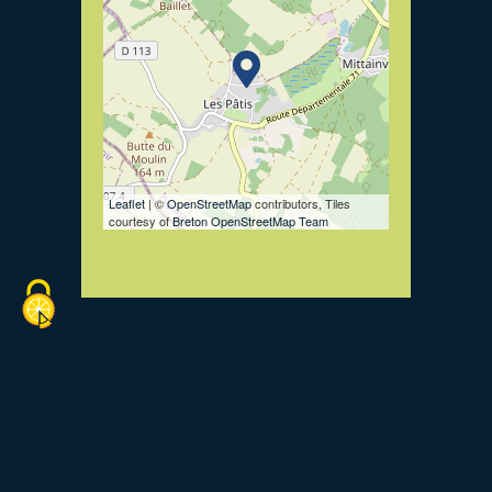
Leaflet
| ©
OpenStreetMap
contributors, Tiles
courtesy of
Breton OpenStreetMap Team
Retourner à la liste