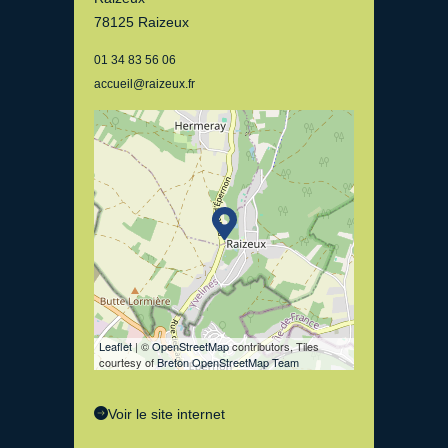
78125 Raizeux
01 34 83 56 06
accueil@raizeux.fr
Leaflet
| ©
OpenStreetMap
contributors, Tiles
courtesy of
Breton OpenStreetMap Team
Voir le site internet