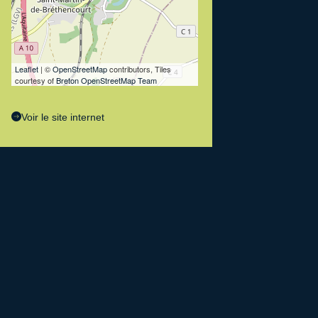
Leaflet
| ©
OpenStreetMap
contributors, Tiles
courtesy of
Breton OpenStreetMap Team
Voir le site internet