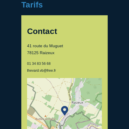
Tarifs
Contact
41 route du Muguet
78125 Raizeux
01 34 83 56 68
thevard.vb@free.fr