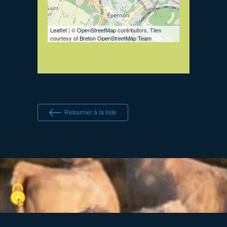
Leaflet
| ©
OpenStreetMap
contributors, Tiles
courtesy of
Breton OpenStreetMap Team
Retourner à la liste