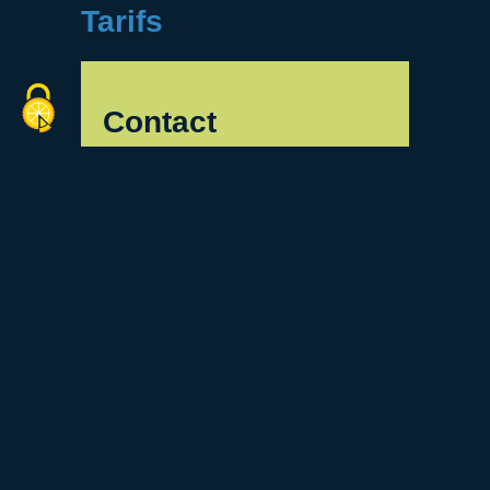
Tarifs
Contact
78690 Les Essarts-le-Roi
gilles.depays@malteran.com
Retourner à la liste