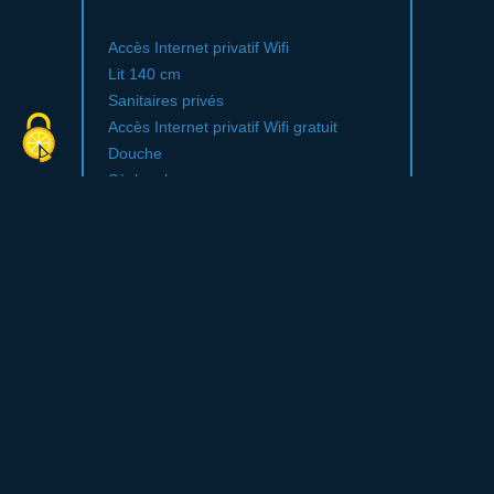
Accès Internet privatif Wifi
Lit 140 cm
Sanitaires privés
Accès Internet privatif Wifi gratuit
Douche
Sèche cheveux
Télévision
Lit 90 cm
Matériel de repassage
Tarifs
Prix par chambre : à partir de 85 €.
Gratuit pour les moins de 6 ans.