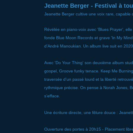
Jeanette Berger - Festival à to
Jeanette Berger cultive une voix rare, capabl
Révélée en piano-voix avec 'Blues Prayer', ell
fonde Blue Moon Records et grave 'In My Mind' 
d’André Manoukian. Un album live suit en 2020
Avec 'Do Your Thing' son deuxième album studio, 
gospel, Groove funky tenace. Keep Me Burning,
traversée d’un passé lourd et la liberté retrouv
rythmique précise. On pense à Norah Jones, Be
s’efface.
Une écriture directe, une fêlure douce : Jeanet
Ouverture des portes à 20h15 - Placement libr