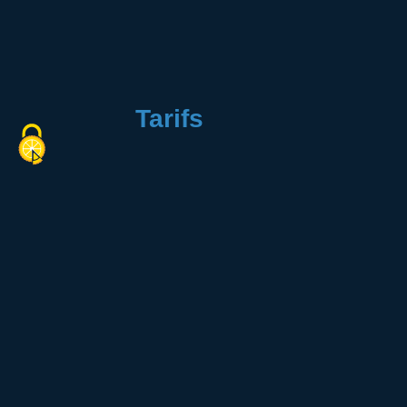
Tarifs
Plein tarif : 30,59 €.
Retourner à la liste