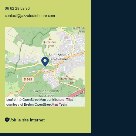
06 62 28 52 30
contact@jazzatouteheure.com
Leaflet
| ©
OpenStreetMap
contributors, Tiles
courtesy of
Breton OpenStreetMap Team
Voir le site internet