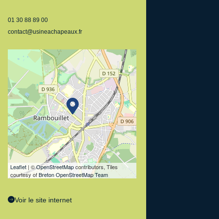
01 30 88 89 00
contact@usineachapeaux.fr
Leaflet
| ©
OpenStreetMap
contributors, Tiles
courtesy of
Breton OpenStreetMap Team
Voir le site internet