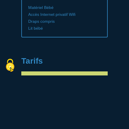
Matériel Bébé
Accès Internet privatif Wifi
Draps compris
Lit bébé
Tarifs
Contact
78125 La Boissière-École
01.34.94.36.04
denis.peyrat@wanadoo.fr