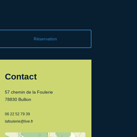
Réservation
Contact
57 chemin de la Foulerie
78830 Bullion
06 22 52 79 39
lafoulerie@live.fr