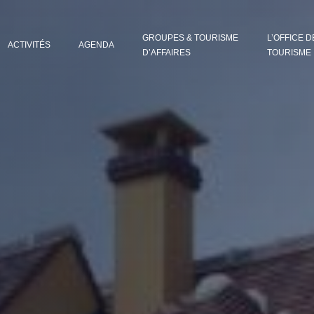
GROUPES & TOURISME
L’OFFICE D
ACTIVITÉS
AGENDA
D’AFFAIRES
TOURISME