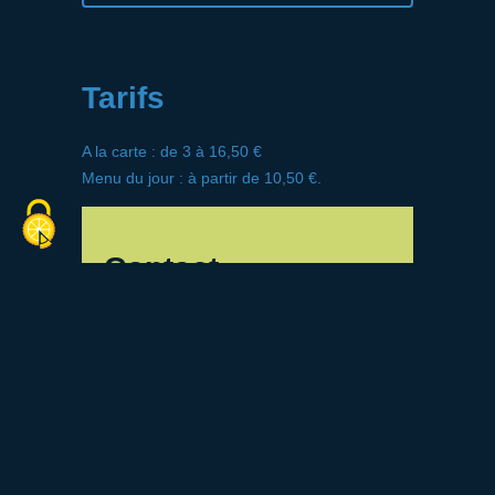
Tarifs
A la carte : de 3 à 16,50 €
Menu du jour : à partir de 10,50 €.
Contact
39 rue de Paris
78610 Le Perray-en-Yvelines
01 34 84 11 92