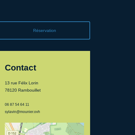
Réservation
Contact
13 rue Félix Lorin
78120 Rambouillet
06 87 54 64 11
sylavin@mounier.ovh