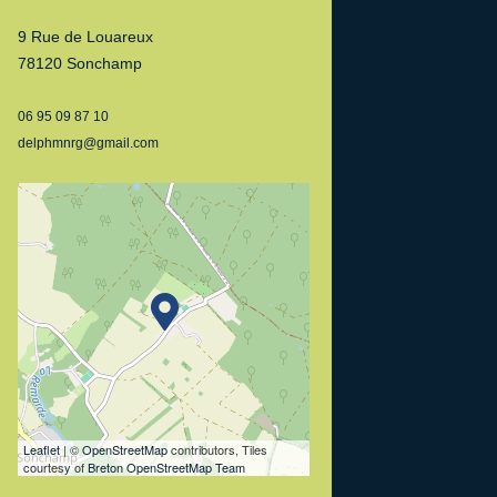
9 Rue de Louareux
78120 Sonchamp
06 95 09 87 10
delphmnrg@gmail.com
Leaflet
| ©
OpenStreetMap
contributors, Tiles
courtesy of
Breton OpenStreetMap Team