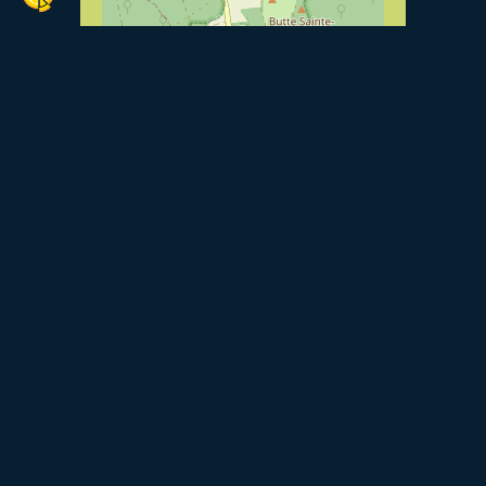
Leaflet
| ©
OpenStreetMap
contributors, Tiles
courtesy of
Breton OpenStreetMap Team
Voir le site internet
Retourner à la liste