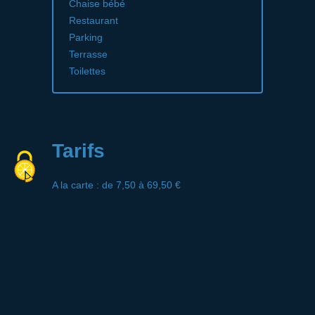
Chaise bébé
Restaurant
Parking
Terrasse
Toilettes
Tarifs
A la carte : de 7,50 à 69,50 €
Menu adulte : à partir de 15,50 €
Menu dégustation : à partir de 30 €
Menu enfant : 12,50 €
Plat du jour : 13 €.
Réservation