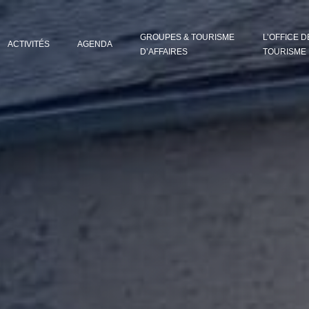
GROUPES & TOURISME
L’OFFICE D
ACTIVITÉS
AGENDA
D’AFFAIRES
TOURISME