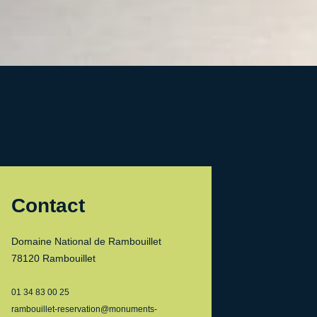
Contact
Domaine National de Rambouillet
78120 Rambouillet
01 34 83 00 25
rambouillet-reservation@monuments-