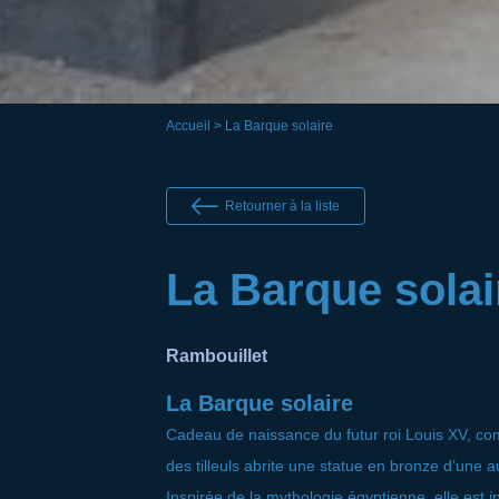
Accueil
> La Barque solaire
Retourner à la liste
La Barque solai
Rambouillet
La Barque solaire
Cadeau de naissance du futur roi Louis XV, c
des tilleuls abrite une statue en bronze d’une a
Inspirée de la mythologie égyptienne, elle est