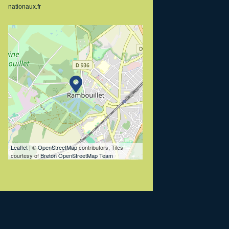
nationaux.fr
Leaflet
| ©
OpenStreetMap
contributors, Tiles
courtesy of
Breton OpenStreetMap Team