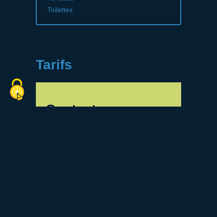
Toilettes
Tarifs
Contact
46 Rue d'Angiviller
78120 Rambouillet
01 34 83 35 77
contact@savoyard.fr