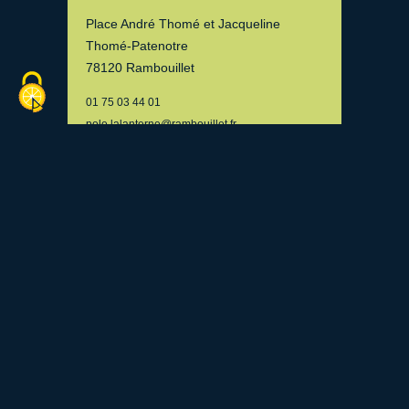
Place André Thomé et Jacqueline
Thomé-Patenotre
78120 Rambouillet
01 75 03 44 01
pole.lalanterne@rambouillet.fr
Leaflet
| ©
OpenStreetMap
contributors, Tiles
courtesy of
Breton OpenStreetMap Team