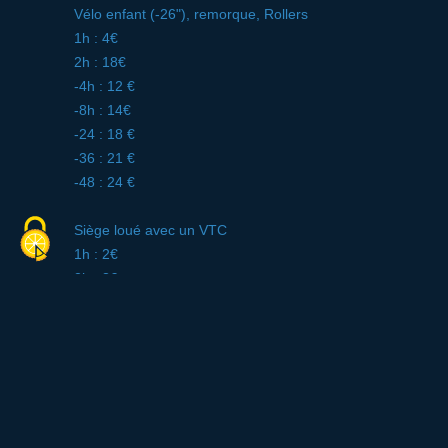
Vélo enfant (-26"), remorque, Rollers
1h : 4€
2h : 18€
-4h : 12 €
-8h : 14€
-24 : 18 €
-36 : 21 €
-48 : 24 €
Siège loué avec un VTC
1h : 2€
2h : 3€
-4h : 4 €
-8h : 6€
-24 : 8 €
-36 : 8 €
-48 : 10 €
Tandem