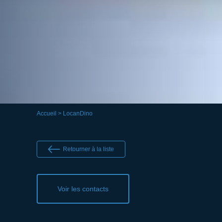
Accueil
> LocanDino
Retourner à la liste
Voir les contacts