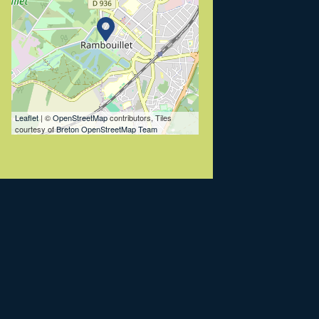
Leaflet
| ©
OpenStreetMap
contributors, Tiles
courtesy of
Breton OpenStreetMap Team