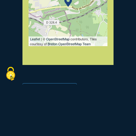
Leaflet
| ©
OpenStreetMap
contributors, Tiles
courtesy of
Breton OpenStreetMap Team
Retourner à la liste